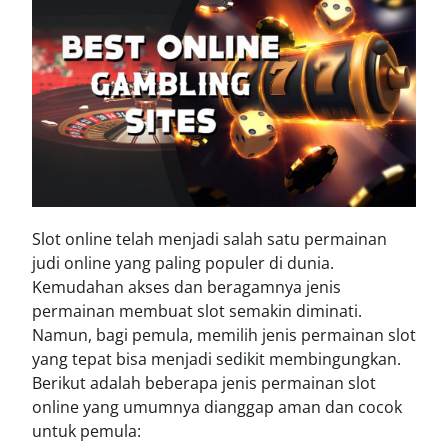
Slot online telah menjadi salah satu permainan
judi online yang paling populer di dunia.
Kemudahan akses dan beragamnya jenis
permainan membuat slot semakin diminati.
Namun, bagi pemula, memilih jenis permainan slot
yang tepat bisa menjadi sedikit membingungkan.
Berikut adalah beberapa jenis permainan slot
online yang umumnya dianggap aman dan cocok
untuk pemula: