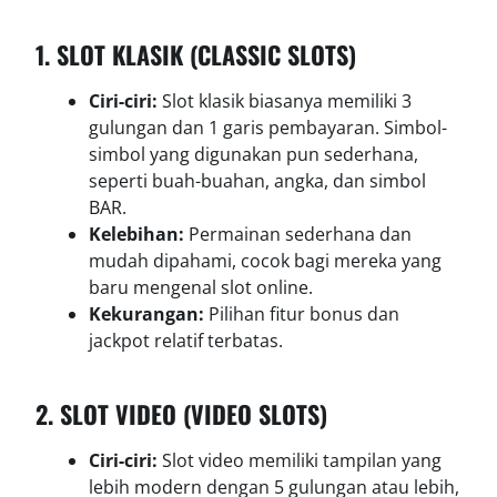
1.
SLOT KLASIK (CLASSIC SLOTS)
Ciri-ciri:
Slot klasik biasanya memiliki 3
gulungan dan 1 garis pembayaran. Simbol-
simbol yang digunakan pun sederhana,
seperti buah-buahan, angka, dan simbol
BAR.
Kelebihan:
Permainan sederhana dan
mudah dipahami, cocok bagi mereka yang
baru mengenal slot online.
Kekurangan:
Pilihan fitur bonus dan
jackpot relatif terbatas.
2.
SLOT VIDEO (VIDEO SLOTS)
Ciri-ciri:
Slot video memiliki tampilan yang
lebih modern dengan 5 gulungan atau lebih,