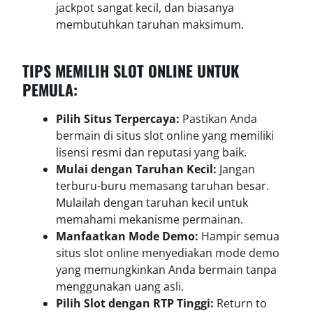
jackpot sangat kecil, dan biasanya
membutuhkan taruhan maksimum.
TIPS MEMILIH SLOT ONLINE UNTUK
PEMULA:
Pilih Situs Terpercaya:
Pastikan Anda
bermain di situs slot online yang memiliki
lisensi resmi dan reputasi yang baik.
Mulai dengan Taruhan Kecil:
Jangan
terburu-buru memasang taruhan besar.
Mulailah dengan taruhan kecil untuk
memahami mekanisme permainan.
Manfaatkan Mode Demo:
Hampir semua
situs slot online menyediakan mode demo
yang memungkinkan Anda bermain tanpa
menggunakan uang asli.
Pilih Slot dengan RTP Tinggi:
Return to