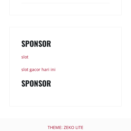
SPONSOR
slot
slot gacor hari ini
SPONSOR
THEME: ZEKO LITE