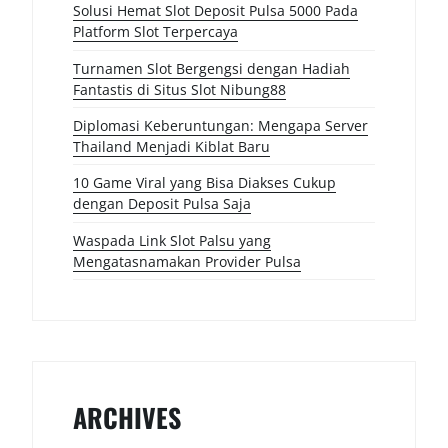
Solusi Hemat Slot Deposit Pulsa 5000 Pada
Platform Slot Terpercaya
Turnamen Slot Bergengsi dengan Hadiah
Fantastis di Situs Slot Nibung88
Diplomasi Keberuntungan: Mengapa Server
Thailand Menjadi Kiblat Baru
10 Game Viral yang Bisa Diakses Cukup
dengan Deposit Pulsa Saja
Waspada Link Slot Palsu yang
Mengatasnamakan Provider Pulsa
ARCHIVES