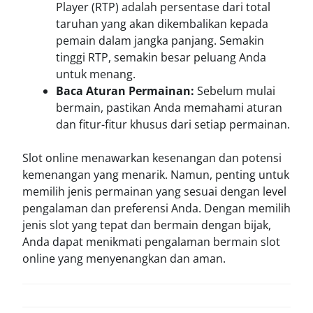
Player (RTP) adalah persentase dari total
taruhan yang akan dikembalikan kepada
pemain dalam jangka panjang. Semakin
tinggi RTP, semakin besar peluang Anda
untuk menang.
Baca Aturan Permainan:
Sebelum mulai
bermain, pastikan Anda memahami aturan
dan fitur-fitur khusus dari setiap permainan.
Slot online menawarkan kesenangan dan potensi
kemenangan yang menarik. Namun, penting untuk
memilih jenis permainan yang sesuai dengan level
pengalaman dan preferensi Anda. Dengan memilih
jenis slot yang tepat dan bermain dengan bijak,
Anda dapat menikmati pengalaman bermain slot
online yang menyenangkan dan aman.