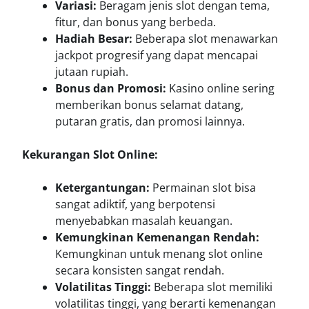
Variasi:
Beragam jenis slot dengan tema,
fitur, dan bonus yang berbeda.
Hadiah Besar:
Beberapa slot menawarkan
jackpot progresif yang dapat mencapai
jutaan rupiah.
Bonus dan Promosi:
Kasino online sering
memberikan bonus selamat datang,
putaran gratis, dan promosi lainnya.
Kekurangan Slot Online:
Ketergantungan:
Permainan slot bisa
sangat adiktif, yang berpotensi
menyebabkan masalah keuangan.
Kemungkinan Kemenangan Rendah:
Kemungkinan untuk menang slot online
secara konsisten sangat rendah.
Volatilitas Tinggi:
Beberapa slot memiliki
volatilitas tinggi, yang berarti kemenangan