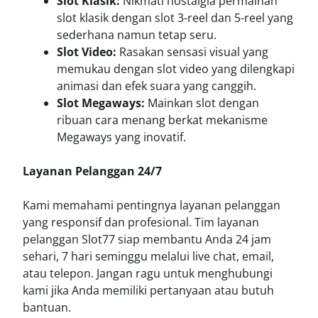
Slot Klasik:
Nikmati nostalgia permainan
slot klasik dengan slot 3-reel dan 5-reel yang
sederhana namun tetap seru.
Slot Video:
Rasakan sensasi visual yang
memukau dengan slot video yang dilengkapi
animasi dan efek suara yang canggih.
Slot Megaways:
Mainkan slot dengan
ribuan cara menang berkat mekanisme
Megaways yang inovatif.
Layanan Pelanggan 24/7
Kami memahami pentingnya layanan pelanggan
yang responsif dan profesional. Tim layanan
pelanggan Slot77 siap membantu Anda 24 jam
sehari, 7 hari seminggu melalui live chat, email,
atau telepon. Jangan ragu untuk menghubungi
kami jika Anda memiliki pertanyaan atau butuh
bantuan.