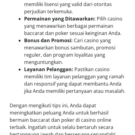
memiliki lisensi yang valid dari otoritas
perjudian terkemuka.
Permainan yang Ditawarkan:
Pilih casino
yang menawarkan berbagai permainan
baccarat dan poker sesuai keinginan Anda.
Bonus dan Promosi:
Cari casino yang
menawarkan bonus sambutan, promosi
reguler, dan program loyalitas yang
menguntungkan.
Layanan Pelanggan:
Pastikan casino
memiliki tim layanan pelanggan yang ramah
dan responsif yang dapat membantu Anda
jika Anda memiliki pertanyaan atau masalah.
Dengan mengikuti tips ini, Anda dapat
meningkatkan peluang Anda untuk berhasil
bermain baccarat dan poker di casino online
terbaik. Ingatlah untuk selalu bertaruh secara
bertanggung jawab dan bersenang-senanglah!