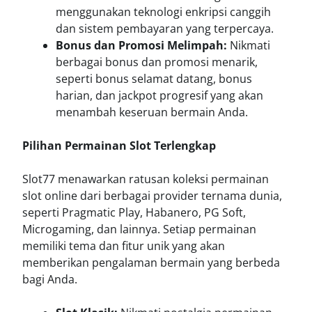
menggunakan teknologi enkripsi canggih
dan sistem pembayaran yang terpercaya.
Bonus dan Promosi Melimpah:
Nikmati
berbagai bonus dan promosi menarik,
seperti bonus selamat datang, bonus
harian, dan jackpot progresif yang akan
menambah keseruan bermain Anda.
Pilihan Permainan Slot Terlengkap
Slot77 menawarkan ratusan koleksi permainan
slot online dari berbagai provider ternama dunia,
seperti Pragmatic Play, Habanero, PG Soft,
Microgaming, dan lainnya. Setiap permainan
memiliki tema dan fitur unik yang akan
memberikan pengalaman bermain yang berbeda
bagi Anda.