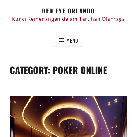
Skip
RED EYE ORLANDO
to
content
Kunci Kemenangan dalam Taruhan Olahraga
MENU
CATEGORY:
POKER ONLINE