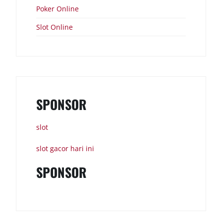
Poker Online
Slot Online
SPONSOR
slot
slot gacor hari ini
SPONSOR