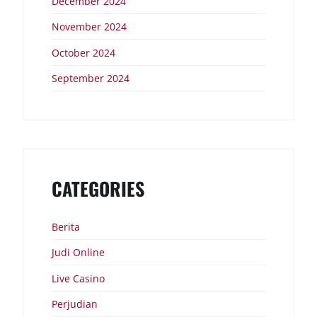
December 2024
November 2024
October 2024
September 2024
CATEGORIES
Berita
Judi Online
Live Casino
Perjudian