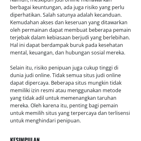
berbagai keuntungan, ada juga risiko yang perlu
diperhatikan. Salah satunya adalah kecanduan.
Kemudahan akses dan keseruan yang ditawarkan
oleh permainan dapat membuat beberapa pemain
terjebak dalam kebiasaan berjudi yang berlebihan.
Hal ini dapat berdampak buruk pada kesehatan
mental, keuangan, dan hubungan sosial mereka.
Selain itu, risiko penipuan juga cukup tinggi di
dunia judi online. Tidak semua situs judi online
dapat dipercaya. Beberapa situs mungkin tidak
memiliki izin resmi atau menggunakan metode
yang tidak adil untuk memenangkan taruhan
mereka. Oleh karena itu, penting bagi pemain
untuk memilih situs yang terpercaya dan terlisensi
untuk menghindari penipuan.
KESIMPULAN