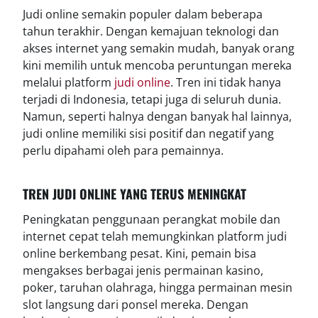
Judi online semakin populer dalam beberapa
tahun terakhir. Dengan kemajuan teknologi dan
akses internet yang semakin mudah, banyak orang
kini memilih untuk mencoba peruntungan mereka
melalui platform
judi online
. Tren ini tidak hanya
terjadi di Indonesia, tetapi juga di seluruh dunia.
Namun, seperti halnya dengan banyak hal lainnya,
judi online memiliki sisi positif dan negatif yang
perlu dipahami oleh para pemainnya.
TREN JUDI ONLINE YANG TERUS MENINGKAT
Peningkatan penggunaan perangkat mobile dan
internet cepat telah memungkinkan platform judi
online berkembang pesat. Kini, pemain bisa
mengakses berbagai jenis permainan kasino,
poker, taruhan olahraga, hingga permainan mesin
slot langsung dari ponsel mereka. Dengan