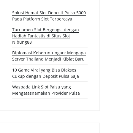
Solusi Hemat Slot Deposit Pulsa 5000
Pada Platform Slot Terpercaya
Turnamen Slot Bergengsi dengan
Hadiah Fantastis di Situs Slot
Nibung88
Diplomasi Keberuntungan: Mengapa
Server Thailand Menjadi Kiblat Baru
10 Game Viral yang Bisa Diakses
Cukup dengan Deposit Pulsa Saja
Waspada Link Slot Palsu yang
Mengatasnamakan Provider Pulsa